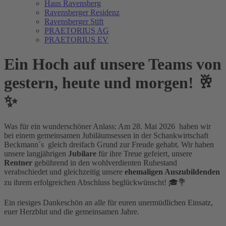
Haus Ravensberg
Ravensberger Residenz
Ravensberger Stift
PRAETORIUS AG
PRAETORIUS EV
Ein Hoch auf unsere Teams von
gestern, heute und morgen! 🥂
✨
Was für ein wunderschöner Anlass: Am 28. Mai 2026
haben wir
bei einem gemeinsamen Jubiläumsessen in der Schankwirtschaft
Beckmann´s
gleich dreifach Grund zur Freude gehabt. Wir haben
unsere langjährigen
Jubilare
für ihre Treue gefeiert, unsere
Rentner
gebührend in den wohlverdienten Ruhestand
verabschiedet und gleichzeitig unsere
ehemaligen Auszubildenden
zu ihrem erfolgreichen Abschluss beglückwünscht! 🎓💐
Ein riesiges Dankeschön an alle für euren unermüdlichen Einsatz,
euer Herzblut und die gemeinsamen Jahre.